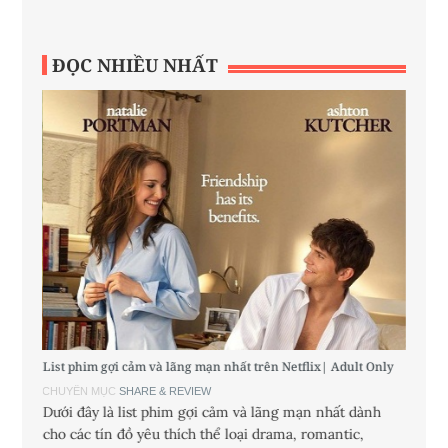
ĐỌC NHIỀU NHẤT
List phim gợi cảm và lãng mạn nhất trên Netflix| Adult Only
9 điều 
CHUYÊN MỤC
SHARE & REVIEW
CHUYÊ
Dưới đây là list phim gợi cảm và lãng mạn nhất dành
Các cô
 mua,
cho các tín đồ yêu thích thể loại drama, romantic,
chiều 