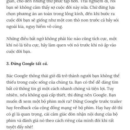
giản, cho đến những thứ phức tạp hơn. Trải nghiệm đi, rồi
bạn sẽ không cảm thấy sợ cuộc đời này nữa. Chứ đừng lựa
chọn phương án an toàn trong lồng kính, đến khi bước ra
cuộc đời bạn sẽ giống như một con thỏ non trước cả bầy sói
ngoài kia, nguy hiểm vô cùng.
Những điều bất ngờ không phải lúc nào cũng tích cực, một
khi nó là tiêu cực, hãy làm quen với nó trước khi nó ập vào
cuộc đời bạn.
3. Đừng Google tất cả.
Bác Google thông thái giờ đã trở thành người bạn không thể
thiếu trong cuộc sống của chúng ta. Bạn có thể dễ dàng tìm
bất cứ thông tin gì một cách nhanh chóng và tiện lợi. Tuy
nhiên, nếu không quá cấp thiết, thì đừng nên Google. Bạn
muốn đi xem một bộ phim mới ra? Đừng Google trước trailer
hay feedback của cộng đồng mạng về bộ phim. Hay hay dở thì
có gì là quan trọng, cái cảm giác đón nhận nội dung của bộ
phim và đánh giá nó theo cách riêng của mình đôi khi rất
tuyệt đấy nhé!