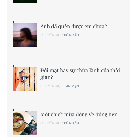
Anh đã quên được em chưa?
CHUYÊN MỤC
KỂ NGẮN
Đối mặt hay sự chữa lành của thời
gian?
CHUYÊN MỤC
TẢN MẠN
Một chiếc mùa đông về đúng hẹn
CHUYÊN MỤC
KỂ NGẮN