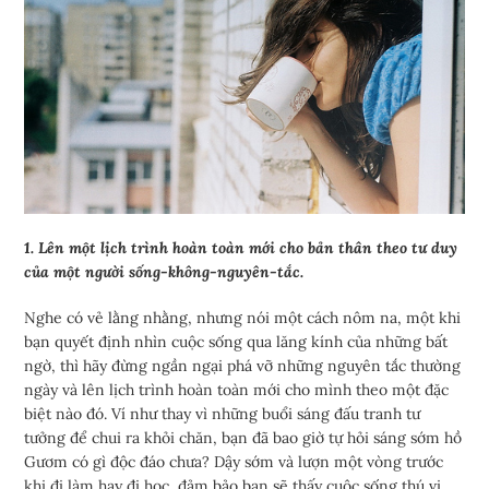
1. Lên một lịch trình hoàn toàn mới cho bản thân theo tư duy
của một người sống-không-nguyên-tắc.
Nghe có vẻ lằng nhằng, nhưng nói một cách nôm na, một khi
bạn quyết định nhìn cuộc sống qua lăng kính của những bất
ngờ, thì hãy đừng ngần ngại phá vỡ những nguyên tắc thường
ngày và lên lịch trình hoàn toàn mới cho mình theo một đặc
biệt nào đó. Ví như thay vì những buổi sáng đấu tranh tư
tưởng để chui ra khỏi chăn, bạn đã bao giờ tự hỏi sáng sớm hồ
Gươm có gì độc đáo chưa? Dậy sớm và lượn một vòng trước
khi đi làm hay đi học, đảm bảo bạn sẽ thấy cuộc sống thú vị