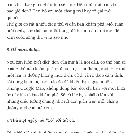
bạn chưa bao giờ nghĩ mình sẽ làm? Đến một nơi bạn chưa
bao giờ đến? Hẹn hò với một chàng trai hay cô gái mới
quen?…
Thế giới có rất nhiều điều thú vị cần bạn khám phá. Mỗi tuần,
mỗi ngày, hãy thử làm một thứ gì đó hoàn toàn mới mẻ, để
xem cuộc sống thú vị ra sao nhé!
6. Để mình đi lạc.
Nếu bạn luôn biết đích đến của mình là nơi đâu, có thể bạn sẽ
chẳng thể nào khám phá ra được một con đường mới. Hãy thử
một lần ra đường không mục đích, cứ đi và rẽ theo cảm tính,
rồi dừng lại ở một nơi nào đó đủ khiến bạn ngạc nhiên.
Không Google Map, không dùng bản đồ, chỉ bạn với một khối
óc đầy khát khao khám phá. Sẽ có lúc bạn phải ồ lên với
những điều tưởng chừng như rất đơn giản trên mỗi chặng
đường mới cho mà xem.
7. Thử một ngày nói “Có” với tất cả.
Tất nhiên là tránh những thứ nhạy cảm, hoặc tổn hại đến sức