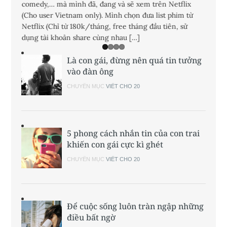
mến,
comedy,… mà mình đã, đang và sẽ xem trên Netflix
mặc, đ
êu xiêu
(Cho user Vietnam only). Mình chọn đưa list phim từ
li từn
yêu
Netflix (Chỉ từ 180k/tháng, free tháng đầu tiên, sử
những 
dụng tài khoản share cùng nhau […]
Là con gái, đừng nên quá tin tưởng
vào đàn ông
CHUYÊN MỤC
VIẾT CHO 20
5 phong cách nhắn tin của con trai
khiến con gái cực kì ghét
CHUYÊN MỤC
VIẾT CHO 20
Để cuộc sống luôn tràn ngập những
điều bất ngờ