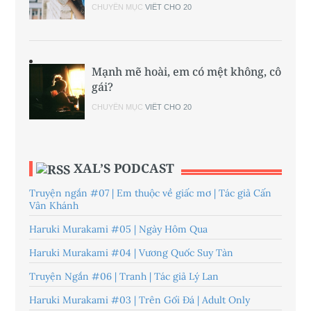
CHUYÊN MỤC
VIẾT CHO 20
Mạnh mẽ hoài, em có mệt không, cô
gái?
CHUYÊN MỤC
VIẾT CHO 20
XAL’S PODCAST
Truyện ngắn #07 | Em thuộc về giấc mơ | Tác giả Cấn
Vân Khánh
Haruki Murakami #05 | Ngày Hôm Qua
Haruki Murakami #04 | Vương Quốc Suy Tàn
Truyện Ngắn #06 | Tranh | Tác giả Lý Lan
Haruki Murakami #03 | Trên Gối Đá | Adult Only