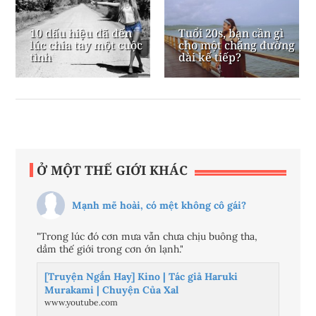
10 dấu hiệu đã đến
Tuổi 20s, bạn cần gì
lúc chia tay một cuộc
cho một chặng đường
tình
dài kế tiếp?
Ở MỘT THẾ GIỚI KHÁC
Mạnh mẽ hoài, có mệt không cô gái?
"Trong lúc đó cơn mưa vẫn chưa chịu buông tha,
dầm thế giới trong cơn ớn lạnh."
[Truyện Ngắn Hay] Kino | Tác giả Haruki
Murakami | Chuyện Của Xal
www.youtube.com