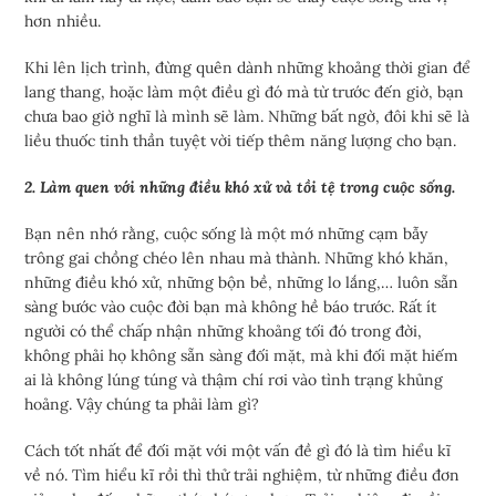
hơn nhiều.
Khi lên lịch trình, đừng quên dành những khoảng thời gian để
lang thang, hoặc làm một điều gì đó mà từ trước đến giờ, bạn
chưa bao giờ nghĩ là mình sẽ làm. Những bất ngờ, đôi khi sẽ là
liều thuốc tinh thần tuyệt vời tiếp thêm năng lượng cho bạn.
2. Làm quen với những điều khó xử và tồi tệ trong cuộc sống.
Bạn nên nhớ rằng, cuộc sống là một mớ những cạm bẫy
trông gai chồng chéo lên nhau mà thành. Những khó khăn,
những điều khó xử, những bộn bề, những lo lắng,… luôn sẵn
sàng bước vào cuộc đời bạn mà không hề báo trước. Rất ít
người có thể chấp nhận những khoảng tối đó trong đời,
không phải họ không sẵn sàng đối mặt, mà khi đối mặt hiếm
ai là không lúng túng và thậm chí rơi vào tình trạng khủng
hoảng. Vậy chúng ta phải làm gì?
Cách tốt nhất để đối mặt với một vấn đề gì đó là tìm hiểu kĩ
về nó. Tìm hiểu kĩ rồi thì thử trải nghiệm, từ những điều đơn