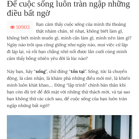
Để cuộc sống luôn tràn ngập những
điều bất ngờ
Bạn cảm thấy cuộc sống của mình thi thoảng
10903
thật nhàm chán, tẻ nhạt, không biết làm gì,
không biết mình muốn gì, mình cần làm gì, mình nên làm gì?
Ngày nào trôi qua cũng giống như ngày nào, mọi việc cứ lặp
đi lặp lại, và rồi bạn chẳng nhớ nổi được lần cuối cùng mình
cảm thấy bỗng nhiên yêu đời là lúc nào?
Này bạn, hãy “
sống
”, chứ đừng “
tồn tại
”. Sống, tức là chuyển
động, là cảm nhận, là khám phá những điều mới mẻ, là khiến
mình luôn khát khao,… Đừng “lập trình” chính bản thân khi
bạn còn đủ trẻ để đối mặt với những thử thách mới, và tại sao
bạn không thử các cách sau, để cuộc sống của bạn luôn tràn
ngập những bất ngờ?