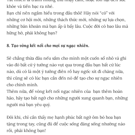
khỏe và tiền bạc ra nhé.
Bạn chỉ nên ngầm hiểu trong đầu thôi! Hãy nói “có” với
những cơ hội mới, những thách thức mới, những sự lựa chọn,
những băn khoăn mà bạn ấp ủ bấy lâu. Cuộc đời có bao lâu mà
hững hờ, phải không bạn?
8. Tạo vòng kết nối cho mọi sự ngạc nhiên.
Sẽ chẳng thừa đâu nếu sắm cho mình một cuốn sổ nhỏ và ghi
vào đó bất cứ ý tưởng nào vụt qua trong đầu bạn bất cứ lúc
nào, dù có là một ý tưởng điên rồ hay ngốc xít đi chăng nữa,
thì cũng sẽ có lúc bạn cần đến nó để tạo cho sự ngạc nhiên
cho chính mình.
Thêm nữa, để vòng kết nối ngạc nhiên của bạn thêm hoàn
hảo, hãy tạo bất ngờ cho những người xung quanh bạn, những
người mà bạn yêu quý.
Đôi khi, chỉ cần thấy mẹ hạnh phúc bất ngờ ôm bó hoa bạn
tặng trong tay, cũng đủ để cuộc sống đáng sống nhường nào
rồi, phải không bạn!