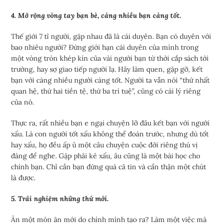
4. Mở rộng vòng tay bạn bè, càng nhiều bạn càng tốt.
Thế giới 7 tỉ người, gặp nhau đã là cái duyên. Bạn có duyên với
bao nhiêu người? Đừng giới hạn cái duyên của mình trong
một vòng tròn khép kín của vài người bạn từ thời cắp sách tới
trường, hay sợ giao tiếp người lạ. Hãy làm quen, gặp gỡ, kết
bạn với càng nhiều người càng tốt. Người ta vẫn nói “thứ nhất
quan hệ, thứ hai tiền tệ, thứ ba trí tuệ”, cũng có cái lý riêng
của nó.
Thực ra, rất nhiều bạn e ngại chuyện lỡ đâu kết bạn với người
xấu. Là con người tốt xấu không thể đoán trước, nhưng dù tốt
hay xấu, họ đều ấp ủ một câu chuyện cuộc đời riêng thú vị
đáng để nghe. Gặp phải kẻ xấu, âu cũng là một bài học cho
chính bạn. Chỉ cần bạn đừng quá cả tin và cẩn thận một chút
là được.
5. Trải nghiệm những thứ mới.
Ăn một món ăn mới do chính mình tạo ra? Làm một việc mà