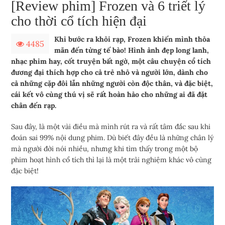
[Review phim] Frozen và 6 triết lý
cho thời cổ tích hiện đại
Khi bước ra khỏi rạp, Frozen khiến mình thỏa
4485
mãn đến từng tế bào! Hình ảnh đẹp long lanh,
nhạc phim hay, cốt truyện bất ngờ, một câu chuyện cổ tích
đương đại thích hợp cho cả trẻ nhỏ và người lớn, dành cho
cả những cặp đôi lẫn những người còn độc thân, và đặc biệt,
cái kết vô cùng thú vị sẽ rất hoàn hảo cho những ai đã đặt
chân đến rạp.
Sau đây, là một vài điều mà mình rút ra và rất tâm đắc sau khi
đoán sai 99% nội dung phim. Dù biết đây đều là những chân lý
mà người đời nói nhiều, nhưng khi tìm thấy trong một bộ
phim hoạt hình cổ tích thì lại là một trải nghiệm khác vô cùng
đặc biệt!