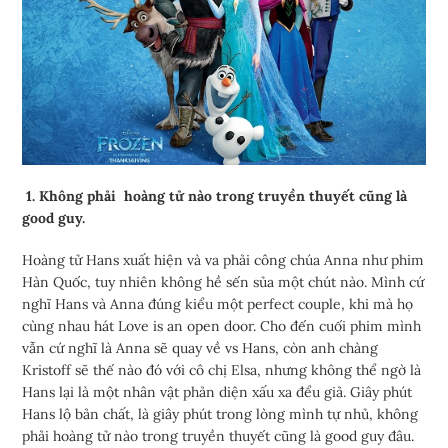
1. Không phải hoàng tử nào trong truyền thuyết cũng là
good guy.
Hoàng tử Hans xuất hiện và va phải công chúa Anna như phim
Hàn Quốc, tuy nhiên không hề sến sủa một chút nào. Mình cứ
nghĩ Hans và Anna đúng kiểu một perfect couple, khi mà họ
cùng nhau hát Love is an open door. Cho đến cuối phim mình
vẫn cứ nghĩ là Anna sẽ quay về vs Hans, còn anh chàng
Kristoff sẽ thế nào đó với cô chị Elsa, nhưng không thể ngờ là
Hans lại là một nhân vật phản diện xấu xa đểu giả. Giây phút
Hans lộ bản chất, là giây phút trong lòng mình tự nhủ, không
phải hoàng tử nào trong truyền thuyết cũng là good guy đâu.