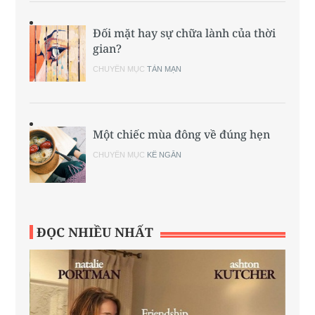
Đối mặt hay sự chữa lành của thời
gian?
CHUYÊN MỤC
TẢN MẠN
Một chiếc mùa đông về đúng hẹn
CHUYÊN MỤC
KỂ NGẮN
ĐỌC NHIỀU NHẤT