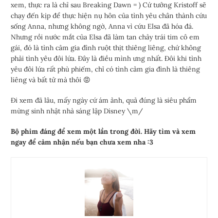
xem, thực ra là chỉ sau Breaking Dawn = ) Cứ tưởng Kristoff sẽ
chạy đến kịp để thực hiện nụ hôn của tình yêu chân thành cứu
sống Anna, nhưng không ngờ, Anna vì cứu Elsa đã hóa đá.
Nhưng rồi nước mắt của Elsa đã làm tan chảy trái tim cô em
gái, đó là tình cảm gia đình ruột thịt thiêng liêng, chứ không
phải tình yêu đôi lứa. Đây là điều mình ưng nhất. Đôi khi tình
yêu đôi lứa rất phù phiếm, chỉ có tình cảm gia đình là thiêng
liêng và bất tử mà thôi 😡
Đi xem đã lâu, mấy ngày cứ ám ảnh, quả đúng là siêu phẩm
mừng sinh nhật nhà sáng lập Disney \m/
Bộ phim đáng để xem một lần trong đời. Hãy tìm và xem
ngay để cảm nhận nếu bạn chưa xem nha :3