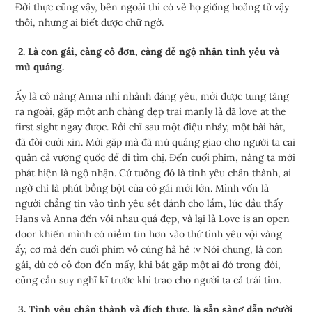
Đời thực cũng vậy, bên ngoài thì có vẻ họ giống hoảng tử vậy
thôi, nhưng ai biết được chữ ngờ.
2. Là con gái, càng cô đơn, càng dễ ngộ nhận tình yêu và
mù quáng.
Ấy là cô nàng Anna nhí nhảnh đáng yêu, mới được tung tăng
ra ngoài, gặp một anh chàng đẹp trai manly là đã love at the
first sight ngay được. Rồi chỉ sau một điệu nhảy, một bài hát,
đã đòi cưới xin. Mới gặp mà đã mù quáng giao cho người ta cai
quản cả vương quốc để đi tìm chị. Đến cuối phim, nàng ta mới
phát hiện là ngộ nhận. Cứ tưởng đó là tình yêu chân thành, ai
ngờ chỉ là phút bồng bột của cô gái mới lớn. Mình vốn là
người chẳng tin vào tình yêu sét đánh cho lắm, lúc đầu thấy
Hans và Anna đến với nhau quá đẹp, và lại là Love is an open
door khiến mình có niềm tin hơn vào thứ tình yêu vội vàng
ấy, cơ mà đến cuối phim vô cùng hả hê :v Nói chung, là con
gái, dù có cô đơn đến mấy, khi bắt gặp một ai đó trong đời,
cũng cần suy nghĩ kĩ trước khi trao cho người ta cả trái tim.
3. Tình yêu chân thành và đích thực, là sẵn sàng dẫn người