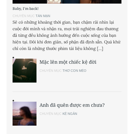
Baby, I’m back!
CHUYÊN MỤC
TẢN MẠN
Sẽ có những khoảng thời gian, bạn chậm rãi nhìn lại
cuộc đời mình và nhận ra, mọi trải nghiệm đau thương
đã từng đều không ảnh hưởng đến cuộc sống của bạn
hiện tại. Đôi khi đơn giản, số phận đã định sẵn. Quá khứ
chỉ còn là những thước phim tài liệu không […]
Mặc lên một chiếc kệ đời
CHUYÊN MỤC
THƠ CON MÈO
Anh đã quên được em chưa?
CHUYÊN MỤC
KỂ NGẮN