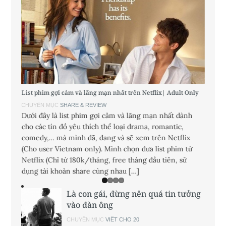
List phim gợi cảm và lãng mạn nhất trên Netflix| Adult Only
9 điều 
CHUYÊN MỤC
SHARE & REVIEW
CHUYÊ
Dưới đây là list phim gợi cảm và lãng mạn nhất dành
Các cô
 mua,
cho các tín đồ yêu thích thể loại drama, romantic,
chiều 
mến,
comedy,… mà mình đã, đang và sẽ xem trên Netflix
mặc, đ
êu xiêu
(Cho user Vietnam only). Mình chọn đưa list phim từ
li từn
yêu
Netflix (Chỉ từ 180k/tháng, free tháng đầu tiên, sử
những 
dụng tài khoản share cùng nhau […]
Là con gái, đừng nên quá tin tưởng
vào đàn ông
CHUYÊN MỤC
VIẾT CHO 20