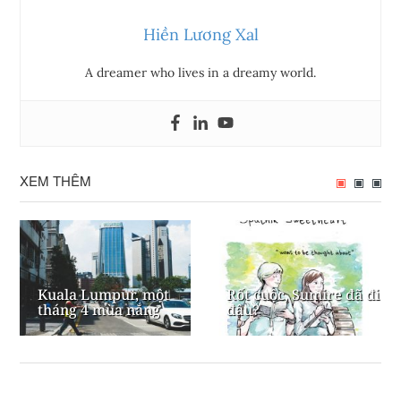
Hiền Lương Xal
A dreamer who lives in a dreamy world.
XEM THÊM
Kuala Lumpur, một
Rốt cuộc, Sumire đã đi
tháng 4 mùa nắng
đâu?