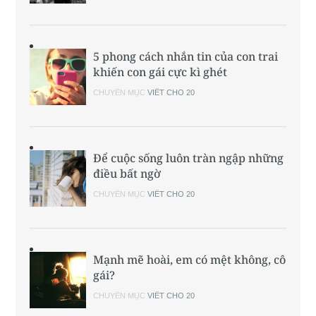
5 phong cách nhắn tin của con trai
khiến con gái cực kì ghét
CHUYÊN MỤC
VIẾT CHO 20
Để cuộc sống luôn tràn ngập những
điều bất ngờ
CHUYÊN MỤC
VIẾT CHO 20
Mạnh mẽ hoài, em có mệt không, cô
gái?
CHUYÊN MỤC
VIẾT CHO 20