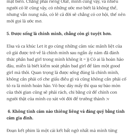
mặt biển. Chẳng phải riêng Olaf, mình cũng vậy, và nhiều
người có lẽ cũng vậy, có những ước mơ biết là không thể,
nhưng vẫn nung nấu, có lẽ cả đời sẽ chẳng có cơ hội, thế nên
mới gọi là ước mơ.
5. Được sống là chính mình, chẳng còn gì tuyệt hơn.
Elsa và ca khúc Let it go cùng những cảm xúc mãnh liệt của
cô gái được trở về là chính mình sau ngần ấy năm đã đánh
thức phần bad girl trong mình không ít = )) Có ai là hoàn hảo
đâu, miễn là biết kiểm soát phần bad girl để làm một good
girl mà thôi. Quan trọng là được sống đúng là chính mình,
không cần phải cố che giấu điều gì và cũng không cần phải cố
tỏ ra là mình hoàn hảo. Vỏ bọc dày mấy thì qua sự bào mòn
của thời gian cũng sẽ phải rách, chi bằng cứ để chính con
người thật của mình cọ xát với đời để trưởng thành :v
6. Không tình cảm nào thiêng liêng và đáng quý bằng tình
cảm gia đình.
Đoạn kết phim là một cái kết bất ngờ nhất mà mình từng